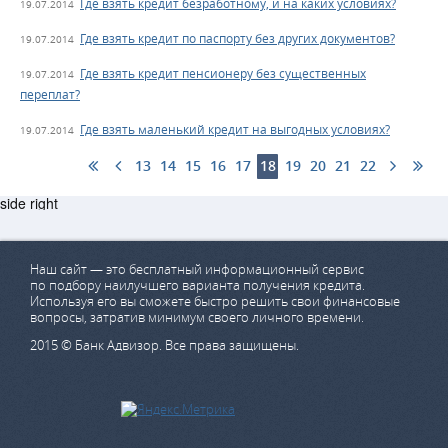
Где взять кредит безработному, и на каких условиях?
19.07.2014
Где взять кредит по паспорту без других документов?
19.07.2014
Где взять кредит пенсионеру без существенных
19.07.2014
переплат?
Где взять маленький кредит на выгодных условиях?
19.07.2014
13
14
15
16
17
18
19
20
21
22
side right
Наш сайт — это бесплатный информационный сервис
по подбору наилучшего варианта получения кредита.
Используя его вы сможете быстро решить свои финансовые
вопросы, затратив минимум своего личного времени.
2015 © Банк Адвизор. Все права защищены.