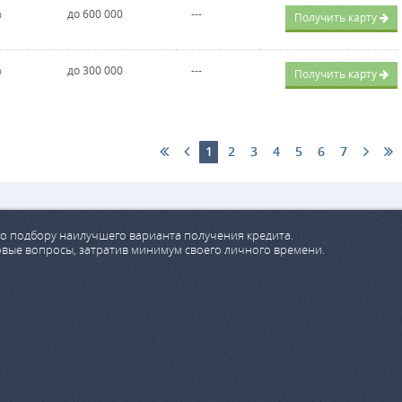
%
до 600 000
---
Получить карту
%
до 300 000
---
Получить карту
1
2
3
4
5
6
7
о подбору наилучшего варианта получения кредита.
овые вопросы, затратив минимум своего личного времени.