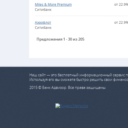
Miles & More Premium
от 22.9
Ситибанк
Аэрофлот
от 22.9
Ситибанк
Предложения 1 - 30 из 205
Наш сайт — это бесплатный информационный сервис п
Используя его вы сможете быстро решить свои финанс
2015 © Банк Адвизор. Все права защищены.