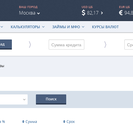
ВАШ ГОРОД
USD ЦБ
EUR ЦБ
Москва
82,17
94,
КАЛЬКУЛЯТОРЫ
ЗАЙМЫ И МФО
КУРСЫ ВАЛЮТ
лад
Ср
квы
Поиск
а %
Сумма
Срок