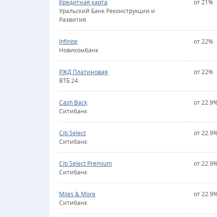
Кредитная карта
от 21%
Уральский Банк Реконструкции и
Развития
Infinite
от 22%
Новикомбанк
РЖД Платиновая
от 22%
ВТБ 24
Cash Back
от 22.9
Ситибанк
Citi Select
от 22.9
Ситибанк
Citi Select Premium
от 22.9
Ситибанк
Miles & More
от 22.9
Ситибанк