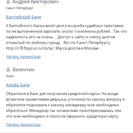
Андрей Викторович
bmmmmmmmfflflflflftop4ddlkkt fdklrudd geiek
dmmmoeoejji633kdiskgkf вовтмошкшлоьлыбьвллон
Санкт-Петербург
сшзцлопопоравр
Балтийский Банк
шввтсочоылфыдыдыстраоаоовоаоажуу4щепкакщцыоыощущуоены
У Балтийского банка висят долги в службе судебных приставов
по не выплаченной зарплате, около 1 миллиона рублей... Так что
надежность его не очень.... Доступ к сайту и списку долгов
открытый по любому городу... Вот по Санкт-Петербургу
http://r78.fssprus.ru/iss/ip/. Масса долгов в Москве...
Продолжается битва учредителей... И посмотрите на из офисы -
Читать полностью
грязь, теснота и неустроенность - на Каменностровском
проспекте например.... Частая смена персонала.... Складывается
Валентин
ощущение подготовки к закату
деятельности................................................
Омск
Альфа-Банк
Обратился в банк для получения кредитной карты. На входе
встретила приветливая девушка, уточнила по какому вопросу я
обратился подсказала к какому менеджеру мне необходимо
обратиться. Менеджер так же вежливо поинтересовалась тем
что мне необходимо и помогла оформить кредитную карту.
Большое спасибо специалистам!
Читать полностью