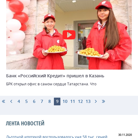
Банк «Российский Кредит» пришел в Казань
БРК открыл офис в самом сердце Татарстана. Что
4
5
6
7
8
9
10
11
12
13
ЛЕНТА НОВОСТЕЙ
30.11.2020
Льготной ипотекой воспользовалось уже 58 тыс. семей