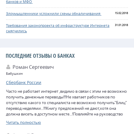
банков и МФО
Злоумышленники усложнили схемы обналичивания
15.02.2018
Требования законопроекта об инфраструктуре Интернета
31.01.2018
смягчились
ПОСЛЕДНИЕ ОТЗЫВЫ О БАНКАХ
Роман Сергеевич
Бабушкин
Сбербанк России
Часто не работает интернет ,видимо в связи с этим не возможно
получить денежные переводы!!!Не хватает работников по
отсутствию какого то специалиста не возможно получить"Блиц"
перевод неделями...!!!Книгу предложений не дают,хотя она
должна висеть в доступном месте...!Повлияйте на руководство
сбербанка,если таковое там есть! В связи с выше указанными
Читать полностью
причинами ,приходиться ездить за 100км.В другой Сбербанк,что
очень неудобно,если мягко сказать!