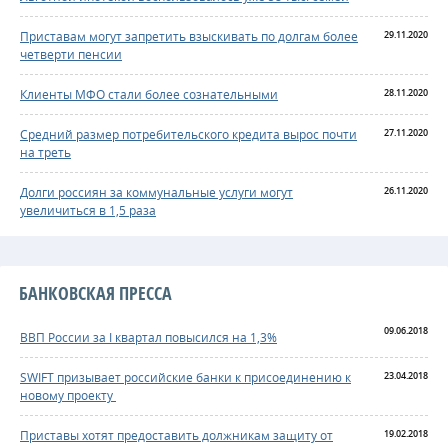
Приставам могут запретить взыскивать по долгам более
29.11.2020
четверти пенсии
Клиенты МФО стали более сознательными
28.11.2020
Средний размер потребительского кредита вырос почти
27.11.2020
на треть
Долги россиян за коммунальные услуги могут
26.11.2020
увеличиться в 1,5 раза
БАНКОВСКАЯ ПРЕССА
09.06.2018
ВВП России за I квартал повысился на 1,3%
SWIFT призывает российские банки к присоединению к
23.04.2018
новому проекту
Приставы хотят предоставить должникам защиту от
19.02.2018