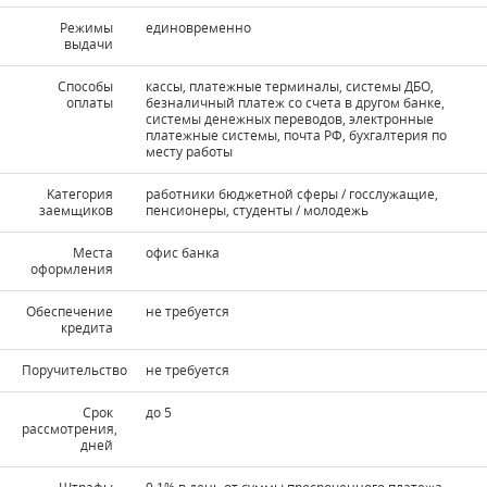
Режимы
единовременно
выдачи
Способы
кассы, платежные терминалы, системы ДБО,
оплаты
безналичный платеж со счета в другом банке,
системы денежных переводов, электронные
платежные системы, почта РФ, бухгалтерия по
месту работы
Kатегория
работники бюджетной сферы / госслужащие,
заемщиков
пенсионеры, студенты / молодежь
Места
офис банка
оформления
Обеспечение
не требуется
кредита
Поручительство
не требуется
Срок
до 5
рассмотрения,
дней