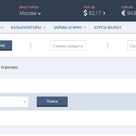
ВАШ ГОРОД
USD ЦБ
EUR ЦБ
Москва
82,17
94,
КАЛЬКУЛЯТОРЫ
ЗАЙМЫ И МФО
КУРСЫ ВАЛЮТ
лад
Ср
/
Агросоюз
Поиск