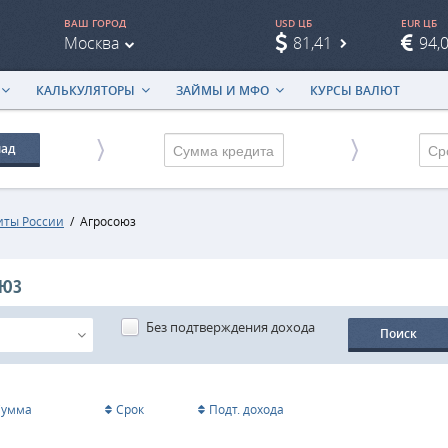
ВАШ ГОРОД
USD ЦБ
EUR ЦБ
Москва
81,41
94,
КАЛЬКУЛЯТОРЫ
ЗАЙМЫ И МФО
КУРСЫ ВАЛЮТ
лад
Ср
иты России
/
Агросоюз
ОЮЗ
Без подтверждения дохода
Поиск
Сумма
Срок
Подт. дохода