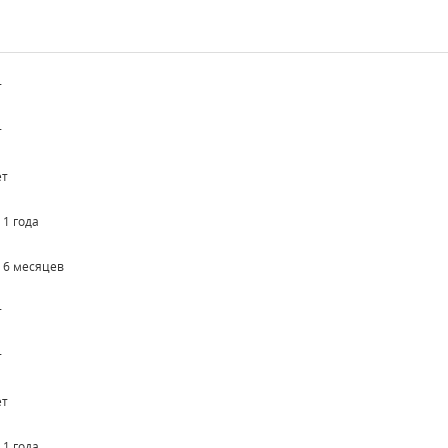
т
т
ет
 1 года
о 6 месяцев
т
т
ет
 1 года