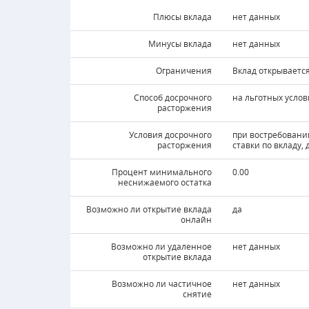
Плюсы вклада
нет данных
Минусы вклада
нет данных
Ограничения
Вклад открываетс
Способ досрочного
на льготных услов
расторжения
Условия досрочного
при востребовании
расторжения
ставки по вкладу,
Процент минимального
0.00
неснижаемого остатка
Возможно ли открытие вклада
да
онлайн
Возможно ли удаленное
нет данных
открытие вклада
Возможно ли частичное
нет данных
снятие