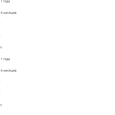
 1 года
о 6 месяцев
т
т
ет
 1 года
о 6 месяцев
т
т
ет