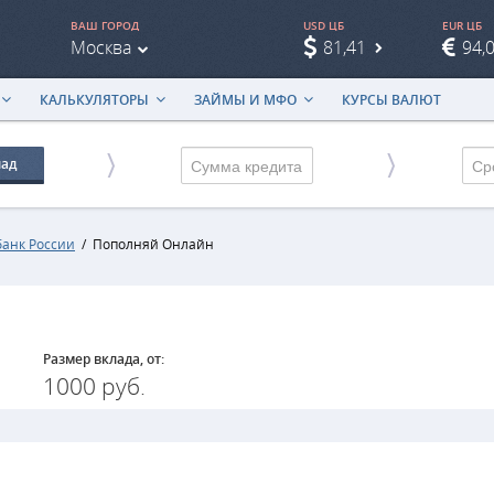
ВАШ ГОРОД
USD ЦБ
EUR ЦБ
Москва
81,41
94,
КАЛЬКУЛЯТОРЫ
ЗАЙМЫ И МФО
КУРСЫ ВАЛЮТ
лад
Ср
анк России
/
Пополняй Онлайн
Размер вклада, от:
1000 руб.