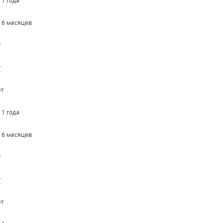
 1 года
о 6 месяцев
т
т
ет
 1 года
о 6 месяцев
т
т
ет