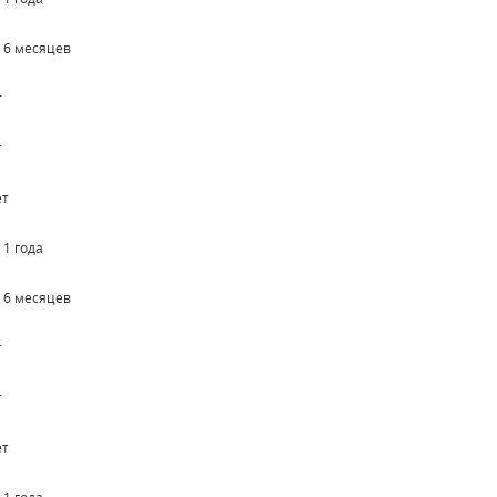
о 6 месяцев
т
т
ет
 1 года
о 6 месяцев
т
т
ет