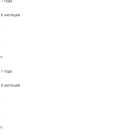
 1 года
о 6 месяцев
т
т
ет
 1 года
о 6 месяцев
т
т
ет