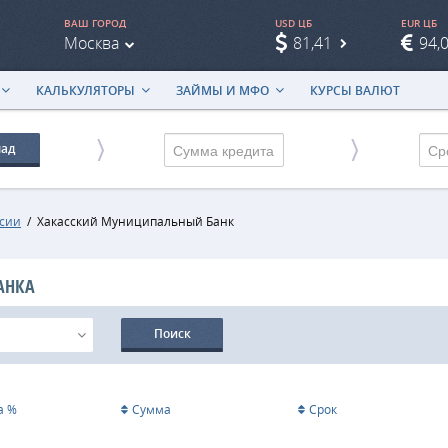
ВАШ ГОРОД
USD ЦБ
EUR ЦБ
Москва
81,41
94,
КАЛЬКУЛЯТОРЫ
ЗАЙМЫ И МФО
КУРСЫ ВАЛЮТ
лад
Ср
ссии
/
Хакасский Муниципальный Банк
АНКА
Поиск
а %
Сумма
Срок