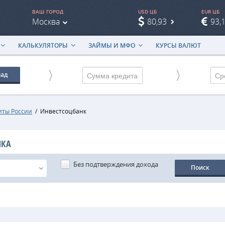
ВАШ ГОРОД
USD ЦБ
EUR ЦБ
Москва
80,93
93,
КАЛЬКУЛЯТОРЫ
ЗАЙМЫ И МФО
КУРСЫ ВАЛЮТ
лад
Ср
иты России
/
Инвестсоцбанк
НКА
Без подтверждения дохода
Поиск