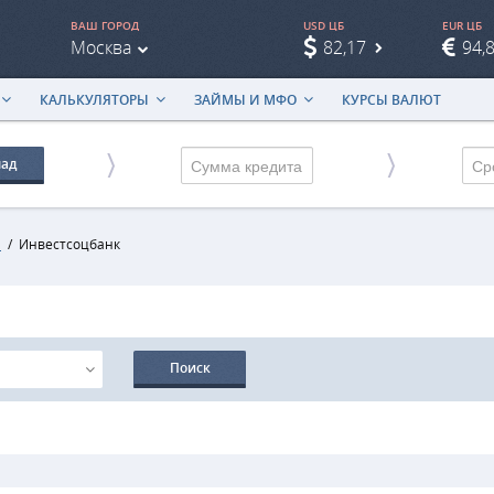
ВАШ ГОРОД
USD ЦБ
EUR ЦБ
Москва
82,17
94,
КАЛЬКУЛЯТОРЫ
ЗАЙМЫ И МФО
КУРСЫ ВАЛЮТ
лад
Ср
и
/
Инвестсоцбанк
Поиск