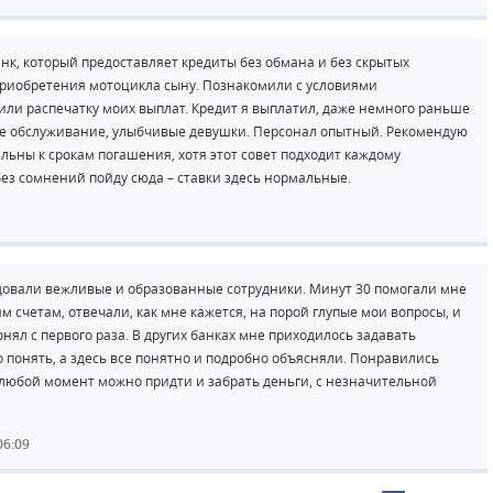
анк, который предоставляет кредиты без обмана и без скрытых
 приобретения мотоцикла сыну. Познакомили с условиями
вили распечатку моих выплат. Кредит я выплатил, даже немного раньше
ное обслуживание, улыбчивые девушки. Персонал опытный. Рекомендую
тельны к срокам погашения, хотя этот совет подходит каждому
 без сомнений пойду сюда – ставки здесь нормальные.
адовали вежливые и образованные сотрудники. Минут 30 помогали мне
м счетам, отвечали, как мне кажется, на порой глупые мои вопросы, и
нял с первого раза. В других банках мне приходилось задавать
 понять, а здесь все понятно и подробно объясняли. Понравились
 в любой момент можно придти и забрать деньги, с незначительной
06:09