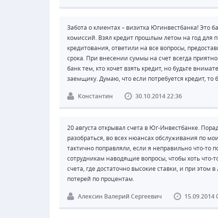
Забота о клиентах – визитка Югинвестбанка! Это б
комиссий. Взял кредит прошлым летом на год для
кредитования, ответили на все вопросы, предоста
срока. При внесении суммы на счет всегда прият
банк тем, кто хочет взять кредит, но будьте внима
заемщику. Думаю, что если потребуется кредит, то
Константин
30.10.2014 22:36
20 августа открывал счета в Юг-Инвестбанке. Пор
разобраться, во всех нюансах обслуживания по мои
тактично поправляли, если я неправильно что-то по
сотрудникам наводящие вопросы, чтобы хоть что-то
счета, где достаточно высокие ставки, и при этом
потерей по процентам.
Алексин Валерий Сергеевич
15.09.2014 