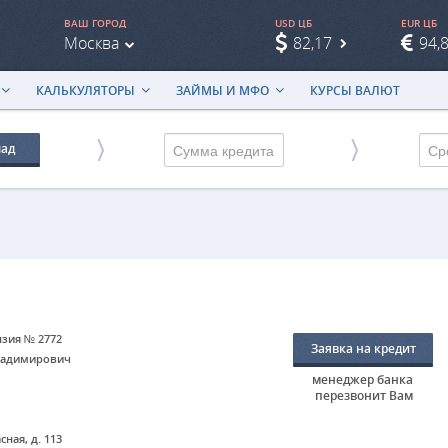
ВАШ ГОРОД
USD ЦБ
EUR ЦБ
Москва
82,17
94,
КАЛЬКУЛЯТОРЫ
ЗАЙМЫ И МФО
КУРСЫ ВАЛЮТ
лад
Ср
нзия № 2772
Заявка на кредит
ладимирович
менеджер банка
перезвонит Вам
сная, д. 113