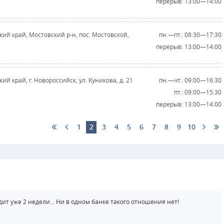
перерыв: 13:00—14:00
кий край, Мостовский р-н, пос. Мостовской,
пн.—пт.: 08:30—17:30
перерыв: 13:00—14:00
ий край, г. Новороссийск, ул. Куникова, д. 21
пн.—чт.: 09:00—16:30
пт.: 09:00—15:30
перерыв: 13:00—14:00
1
2
3
4
5
6
7
8
9
10
ит уже 2 недели... Ни в одном банке такого отношения нет!