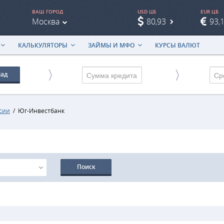
ВАШ ГОРОД
USD ЦБ
EUR ЦБ
Москва
80,93
93,
КАЛЬКУЛЯТОРЫ
ЗАЙМЫ И МФО
КУРСЫ ВАЛЮТ
лад
Ср
ссии
/
Юг-Инвестбанк
Поиск