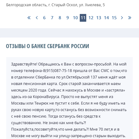
Белгородская область, г. Старый Оскол, ул. Хмелева, 5
6
7
8
9
10
11
12
13
14
15
ОТЗЫВЫ О БАНКЕ СБЕРБАНК РОССИИ
Здравствуйте! Обращаюсь к Вам с вопросом-просьбой. На мой
номер телефона-8(915)087-75-18 пришла от Вас СМС о том,что
в отделении СберБанка по ул.Октябрьской 137 меня ждёт моя
новая пенсионная карта. Срок старой заканчивается маем
месяцем 2020 года. Сейчас я нахожусь в Москве и «застряла»
здесь из-за КоронаВируса. Просто не выпустят меня из
Москвы или Темрюк не пустит к себе. Если я не буду иметь на
руках свою новую карту,то останусь без возможности снимать
с неё свою пенсию. Тогда останусь без средств к
существованию. Не знаю как мне быть?!
Пожалуйста,посоветуйте,что мне делать?! Мне 70 лет,я и в
Москве не могу выйти на улицу-запрещено старым выходить.