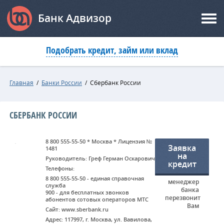
Банк Адвизор
Подобрать кредит, займ или вклад
Главная
/
Банки России
/
Сбербанк России
СБЕРБАНК РОССИИ
8 800 555-55-50 * Москва * Лицензия №
Заявка
1481
на
Руководитель: Греф Герман Оскарович
кредит
Телефоны:
8 800 555-55-50 - единая справочная
менеджер
служба
банка
900 - для бесплатных звонков
перезвонит
абонентов сотовых операторов МТС
Вам
Сайт: www.sberbank.ru
Адрес: 117997, г. Москва, ул. Вавилова,