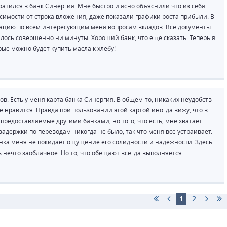
братился в банк Синергия. Мне быстро и ясно объяснили что из себя
исимости от строка вложения, даже показали графики роста прибыли. В
цию по всем интересующим меня вопросам вкладов. Все документы
ось совершенно ни минуты. Хороший банк, что еще сказать. Теперь я
рые можно будет купить масла к хлебу!
. Есть у меня карта банка Синергия. В общем-то, никаких неудобств
 нравится. Правда при пользовании этой картой иногда вижу, что в
предоставляемые другими банками, но того, что есть, мне хватает.
задержки по переводам никогда не было, так что меня все устраивает.
анка меня не покидает ощущение его солидности и надежности. Здесь
 нечто заоблачное. Но то, что обещают всегда выполняется.
1
2