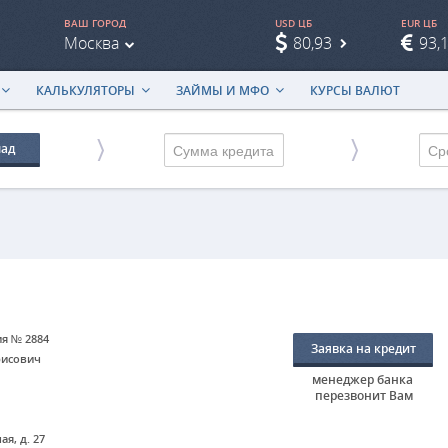
ВАШ ГОРОД
USD ЦБ
EUR ЦБ
Москва
80,93
93,
КАЛЬКУЛЯТОРЫ
ЗАЙМЫ И МФО
КУРСЫ ВАЛЮТ
лад
Ср
ия № 2884
Заявка на кредит
рисович
менеджер банка
перезвонит Вам
ая, д. 27