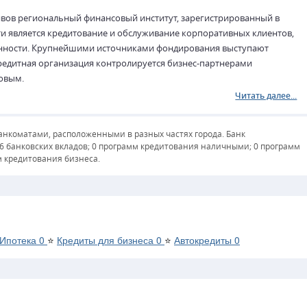
ивов региональный финансовый институт, зарегистрированный в
ти является кредитование и обслуживание корпоративных клиентов,
нности. Крупнейшими источниками фондирования выступают
Кредитная организация контролируется бизнес-партнерами
овым.
Читать далее...
анкоматами, расположенными в разных частях города. Банк
 6 банковских вкладов; 0 программ кредитования наличными; 0 программ
м кредитования бизнеса.
Ипотека
0
⭐
Кредиты для бизнеса
0
⭐
Автокредиты
0