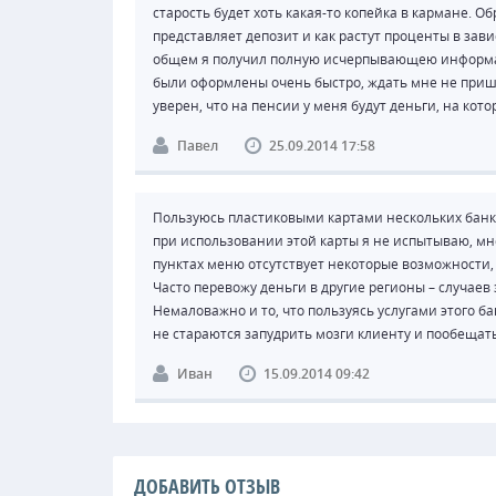
старость будет хоть какая-то копейка в кармане. О
представляет депозит и как растут проценты в зав
общем я получил полную исчерпывающею информа
были оформлены очень быстро, ждать мне не пришл
уверен, что на пенсии у меня будут деньги, на кото
Павел
25.09.2014 17:58
Пользуюсь пластиковыми картами нескольких банков
при использовании этой карты я не испытываю, мне
пунктах меню отсутствует некоторые возможности, 
Часто перевожу деньги в другие регионы – случаев 
Немаловажно и то, что пользуясь услугами этого б
не стараются запудрить мозги клиенту и пообещать
Иван
15.09.2014 09:42
ДОБАВИТЬ ОТЗЫВ