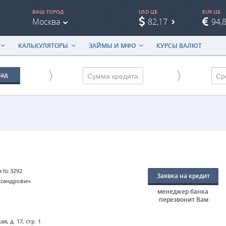
ВАШ ГОРОД
USD ЦБ
EUR ЦБ
Москва
82,17
94,
КАЛЬКУЛЯТОРЫ
ЗАЙМЫ И МФО
КУРСЫ ВАЛЮТ
лад
Ср
я № 3292
Заявка на кредит
ксандрович
менеджер банка
перезвонит Вам
я, д. 17, стр. 1