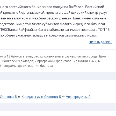
ого австрийского банковского холдинга Raiffeisen. Российский
ой кредитной организацией, предлагающей широкий спектр услуг
ивен на валютном и межбанковском рынках. Банк имеет сильные
едитовании (в том числе субъектов малого и среднего бизнеса).
МПЭКСБанка Райффайзенбанк стабильно занимает позиции в ТОП-15
и по объему частных вкладов и кредитов физическим лицам.
Читать далее...
м и 18 банкоматами, расположенными в разных частях города. Банк
 9 банковских вкладов; 2 программы кредитования наличными; 6
0 программ кредитования бизнеса.
Ипотека
6
⭐
Кредиты для бизнеса
0
⭐
Автокредиты
0