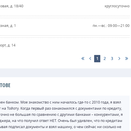
ловая, д. 18/40
круглосуточно
зная, д. 1
пн.—вс.: 09:00—21:00
орт, д. 14
1
2
3
ТОВЕ
н банком. Мое знакомство с ним началось где-то с 2010 года, я взял
ит на Тойоту. Когда первый раз ознакомился с документами по кредиту,
таточно не большая по сравнению с другими банками – конкурентами, я
джера, на что получил ответ НЕТ. Очень был удивлен, что по кредитам
ывая подписал документы и взял машину, о чем сейчас ни сколько не