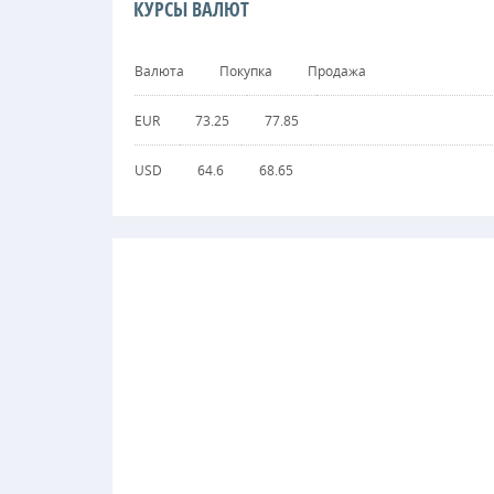
КУРСЫ ВАЛЮТ
Валюта
Покупка
Продажа
EUR
73.25
77.85
USD
64.6
68.65