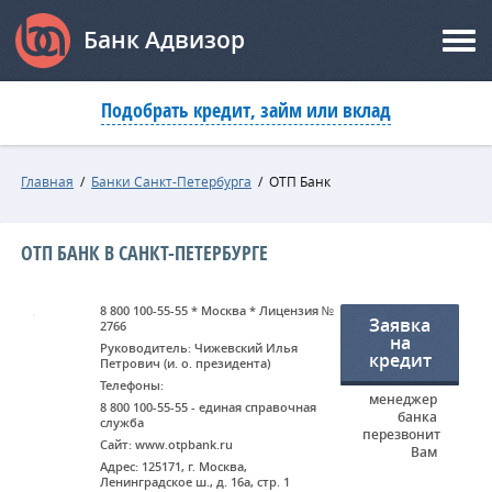
Банк Адвизор
Подобрать кредит, займ или вклад
Главная
/
Банки Санкт-Петербурга
/
ОТП Банк
ОТП БАНК В САНКТ-ПЕТЕРБУРГЕ
8 800 100-55-55 * Москва * Лицензия №
Заявка
2766
на
Руководитель: Чижевский Илья
кредит
Петрович (и. о. президента)
Телефоны:
менеджер
8 800 100-55-55 - единая справочная
банка
служба
перезвонит
Сайт: www.otpbank.ru
Вам
Адрес: 125171, г. Москва,
Ленинградское ш., д. 16а, стр. 1