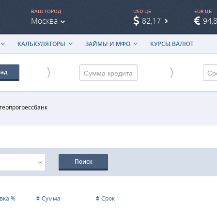
ВАШ ГОРОД
USD ЦБ
EUR ЦБ
Москва
82,17
94,
КАЛЬКУЛЯТОРЫ
ЗАЙМЫ И МФО
КУРСЫ ВАЛЮТ
лад
Ср
терпрогрессбанк
Поиск
вка %
Сумма
Срок