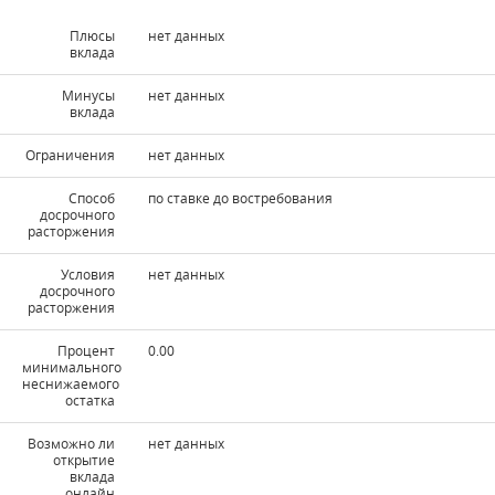
Плюсы
нет данных
вклада
Минусы
нет данных
вклада
Ограничения
нет данных
Способ
по ставке до востребования
досрочного
расторжения
Условия
нет данных
досрочного
расторжения
Процент
0.00
минимального
неснижаемого
остатка
Возможно ли
нет данных
открытие
вклада
онлайн