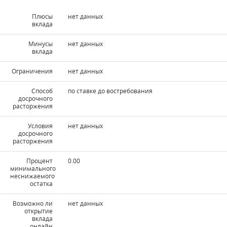
Плюсы
нет данных
вклада
Минусы
нет данных
вклада
Ограничения
нет данных
Способ
по ставке до востребования
досрочного
расторжения
Условия
нет данных
досрочного
расторжения
Процент
0.00
минимального
неснижаемого
остатка
Возможно ли
нет данных
открытие
вклада
онлайн