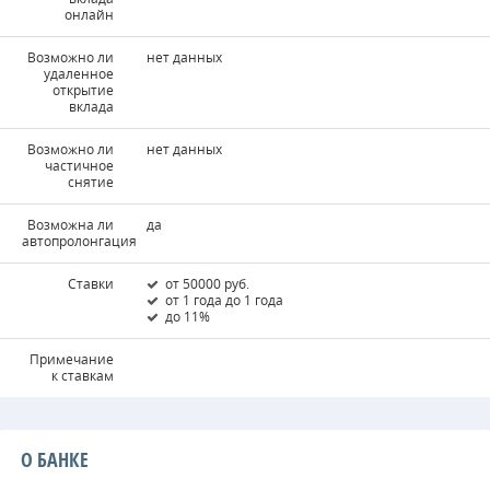
онлайн
Возможно ли
нет данных
удаленное
открытие
вклада
Возможно ли
нет данных
частичное
снятие
Возможна ли
да
автопролонгация
Ставки
от 50000 руб.
от 1 года до 1 года
до 11%
Примечание
к ставкам
О БАНКЕ