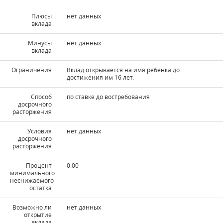
Плюсы
нет данных
вклада
Минусы
нет данных
вклада
Ограничения
Вклад открывается на имя ребенка до
достижения им 16 лет.
Способ
по ставке до востребования
досрочного
расторжения
Условия
нет данных
досрочного
расторжения
Процент
0.00
минимального
неснижаемого
остатка
Возможно ли
нет данных
открытие
вклада