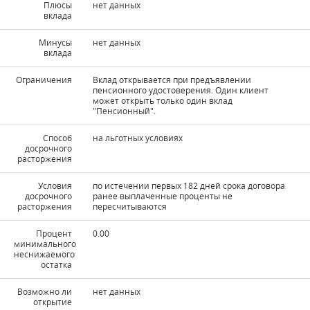
Плюсы
нет данных
вклада
Минусы
нет данных
вклада
Ограничения
Вклад открывается при предъявлении
пенсионного удостоверения. Один клиент
может открыть только один вклад
"Пенсионный".
Способ
на льготных условиях
досрочного
расторжения
Условия
по истечении первых 182 дней срока договора
досрочного
ранее выплаченные проценты не
расторжения
пересчитываются
Процент
0.00
минимального
неснижаемого
остатка
Возможно ли
нет данных
открытие