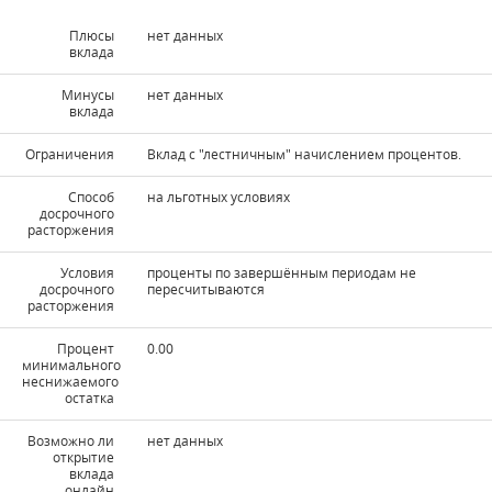
Плюсы
нет данных
вклада
Минусы
нет данных
вклада
Ограничения
Вклад с "лестничным" начислением процентов.
Способ
на льготных условиях
досрочного
расторжения
Условия
проценты по завершённым периодам не
досрочного
пересчитываются
расторжения
Процент
0.00
минимального
неснижаемого
остатка
Возможно ли
нет данных
открытие
вклада
онлайн