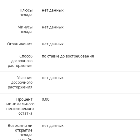
Плюсы
нет данных
вклада
Минусы
нет данных
вклада
Ограничения
нет данных
Способ
по ставке до востребования
досрочного
расторжения
Условия
нет данных
досрочного
расторжения
Процент
0.00
минимального
неснижаемого
остатка
Возможно ли
нет данных
открытие
вклада
онлайн