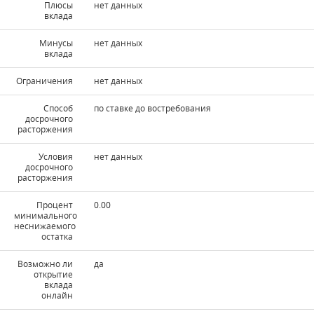
Плюсы
нет данных
вклада
Минусы
нет данных
вклада
Ограничения
нет данных
Способ
по ставке до востребования
досрочного
расторжения
Условия
нет данных
досрочного
расторжения
Процент
0.00
минимального
неснижаемого
остатка
Возможно ли
да
открытие
вклада
онлайн