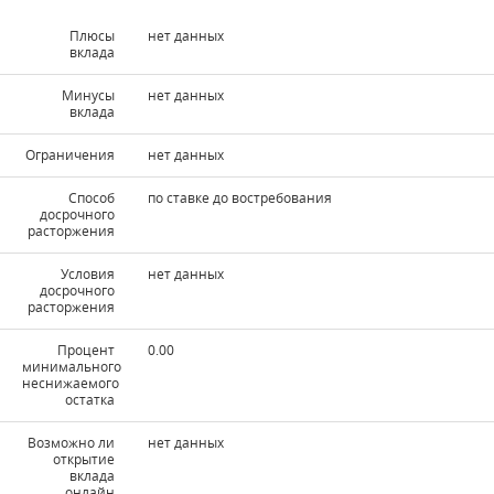
Плюсы
нет данных
вклада
Минусы
нет данных
вклада
Ограничения
нет данных
Способ
по ставке до востребования
досрочного
расторжения
Условия
нет данных
досрочного
расторжения
Процент
0.00
минимального
неснижаемого
остатка
Возможно ли
нет данных
открытие
вклада
онлайн