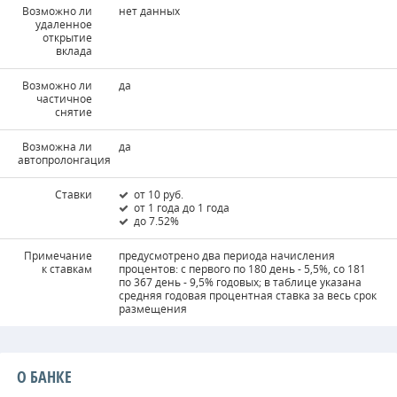
Возможно ли
нет данных
удаленное
открытие
вклада
Возможно ли
да
частичное
снятие
Возможна ли
да
автопролонгация
Ставки
от 10 руб.
от 1 года до 1 года
до 7.52%
Примечание
предусмотрено два периода начисления
к ставкам
процентов: с первого по 180 день - 5,5%, со 181
по 367 день - 9,5% годовых; в таблице указана
средняя годовая процентная ставка за весь срок
размещения
О БАНКЕ