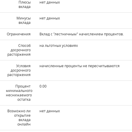
Плюсы
нет данных
вклада
Минусы
нет данных
вклада
Ограничения
Вклад с "лестничным" начислением процентов.
Способ
на льготных условиях
досрочного
расторжения
Условия
начисленные проценты не пересчитываются
досрочного
расторжения
Процент
0.00
минимального
неснижаемого
остатка
Возможно ли
нет данных
открытие
вклада
онлайн