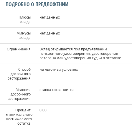
ПОДРОБНО О ПРЕДЛОЖЕНИИ
Плюсы
нет данных
вклада
Минусы
нет данных
вклада
Ограничения
Вклад открывается при предъявлении
пенсионного удостоверения, удостоверения
ветерана или удостоверения судьи в отставке.
Способ
на льготных условиях
досрочного
расторжения
Условия
ставка сохраняется
досрочного
расторжения
Процент
0.00
минимального
неснижаемого
остатка