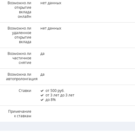
Возможно ли
нет данных
открытие
вклада
онлайн
Возможно ли
нет данных
удаленное
открытие
вклада
Возможно ли
да
частичное
снятие
Возможна ли
да
автопролонгация
Ставки
от 500 руб.
от 3 лет до 3 лет
до 8%
Примечание
к ставкам