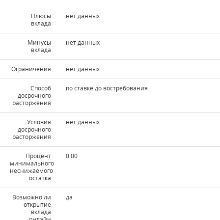
Плюсы
нет данных
вклада
Минусы
нет данных
вклада
Ограничения
нет данных
Способ
по ставке до востребования
досрочного
расторжения
Условия
нет данных
досрочного
расторжения
Процент
0.00
минимального
неснижаемого
остатка
Возможно ли
да
открытие
вклада
онлайн