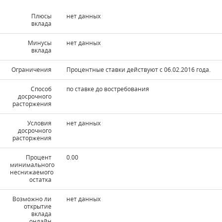
Плюсы
нет данных
вклада
Минусы
нет данных
вклада
Ограничения
Процентные ставки действуют с 06.02.2016 года.
Способ
по ставке до востребования
досрочного
расторжения
Условия
нет данных
досрочного
расторжения
Процент
0.00
минимального
неснижаемого
остатка
Возможно ли
нет данных
открытие
вклада
онлайн