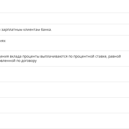
я зарплатным клиентам банка.
иях
щения вклада проценты выплачиваются по процентной ставке, равной
овленной по договору