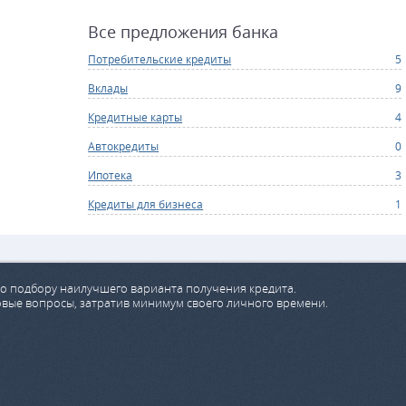
Все предложения банка
Потребительские кредиты
5
Вклады
9
Кредитные карты
4
Автокредиты
0
Ипотека
3
Кредиты для бизнеса
1
о подбору наилучшего варианта получения кредита.
овые вопросы, затратив минимум своего личного времени.