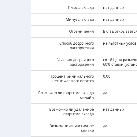
Плюсы вклада
нет данных
Минусы вклада
нет данных
Ограничения
Вклад открываетс
Способ досрочного
на льготных услов
расторжения
Условия досрочного
со 181 дня разме
расторжения
60% ставки, устан
Процент минимального
0.00
неснижаемого остатка
Возможно ли открытие вклада
да
онлайн
Возможно ли удаленное
нет данных
открытие вклада
Возможно ли частичное
да
снятие