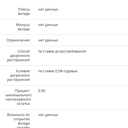
Плюсы
нет данных
вклада
Минусы
нет данных
вклада
Ограничения
нет данных
Способ
по ставке до востребования
досрочного
расторжения
Условия
по ставке 0,5% годовых
досрочного
расторжения
Процент
0.00
минимального
неснижаемого
остатка
Возможно ли
нет данных
открытие
вклада
онлайн