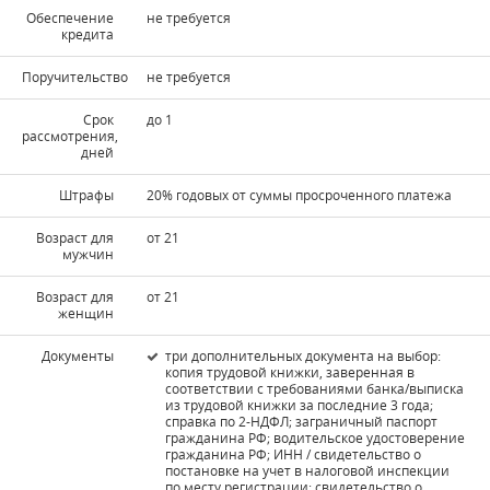
Обеспечение
не требуется
кредита
Поручительство
не требуется
Срок
до 1
рассмотрения,
дней
Штрафы
20% годовых от суммы просроченного платежа
Возраст для
от 21
мужчин
Возраст для
от 21
женщин
Документы
три дополнительных документа на выбор:
копия трудовой книжки, заверенная в
соответствии с требованиями банка/выписка
из трудовой книжки за последние 3 года;
справка по 2-НДФЛ; заграничный паспорт
гражданина РФ; водительское удостоверение
гражданина РФ; ИНН / свидетельство о
постановке на учет в налоговой инспекции
по месту регистрации; свидетельство о