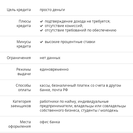
Цель кредита
просто деньги
Плюсы
подтверждение дохода не требуется;
кредита
отсутствие комиссий;
отсутствие требований по обеспечению
Минусы
высокие процентные ставки
кредита
Ограничения
нет данных
Режимы
единовременно
выдачи
Способы
кассы, безналичный платеж со счета в другом
оплаты
банке, почта РФ
Kатегория
работники по найму, индивидуальные
заемщиков
предприниматели, владельцы или совладельцы
собственного бизнеса, студенты / молодежь
Места
офис банка
оформления