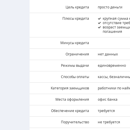
Цель кредита
просто деньги
Плюсы кредита
крупная сумма 
отсутствие тре
возраст заемщи
погашения
Минусы кредита
Ограничения
нет данных
Режимы выдачи
единовременно
Способы оплаты
кассы, безналичны
Kатегория заемщиков
работники по найм
Места оформления
офис банка
Обеспечение кредита
требуется
Поручительство
не требуется