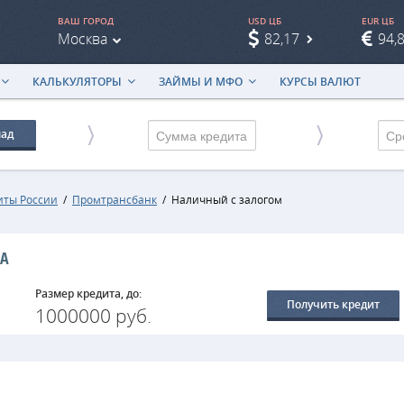
ВАШ ГОРОД
USD ЦБ
EUR ЦБ
Москва
82,17
94,
КАЛЬКУЛЯТОРЫ
ЗАЙМЫ И МФО
КУРСЫ ВАЛЮТ
лад
Ср
иты России
/
Промтрансбанк
/
Наличный с залогом
КА
Размер кредита, до:
Получить кредит
1000000 руб.