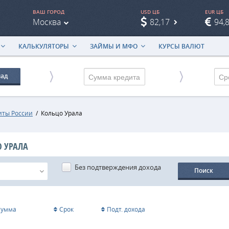
ВАШ ГОРОД
USD ЦБ
EUR ЦБ
Москва
82,17
94,
КАЛЬКУЛЯТОРЫ
ЗАЙМЫ И МФО
КУРСЫ ВАЛЮТ
лад
Ср
иты России
/
Кольцо Урала
О УРАЛА
Без подтверждения дохода
Поиск
Сумма
Срок
Подт. дохода