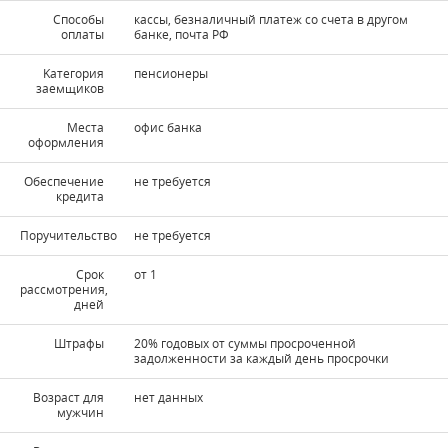
Способы
кассы, безналичный платеж со счета в другом
оплаты
банке, почта РФ
Kатегория
пенсионеры
заемщиков
Места
офис банка
оформления
Обеспечение
не требуется
кредита
Поручительство
не требуется
Срок
от 1
рассмотрения,
дней
Штрафы
20% годовых от суммы просроченной
задолженности за каждый день просрочки
Возраст для
нет данных
мужчин