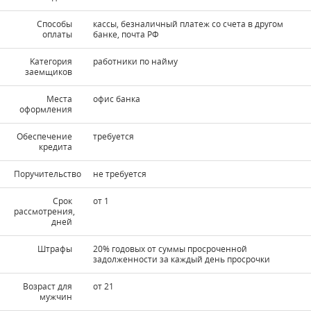
Способы
кассы, безналичный платеж со счета в другом
оплаты
банке, почта РФ
Kатегория
работники по найму
заемщиков
Места
офис банка
оформления
Обеспечение
требуется
кредита
Поручительство
не требуется
Срок
от 1
рассмотрения,
дней
Штрафы
20% годовых от суммы просроченной
задолженности за каждый день просрочки
Возраст для
от 21
мужчин