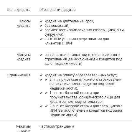
Цель кредита
образование, другая
Плюсы
кредит на длительный срок;
кредита
без комиссий;
возможность привлечения созаемщика, в т.ч.
супруги(-а);
льготные условия кредитования для
клиентов с ПКИ
Минусы
повышенная ставка при отказе от личного
кредита
страхования (за исключением кредитов под
залог недвижимости)
Ограничения
кредит на оплату образовательных услуг;
2 п.п. при отказе от личного страхования
(за исключением кредитов под залог
недвижимости);
1 п. п. от базовой ставки при
поручительстве юридического лица для
кредитов под поручительство;
2 п. п. от базовой ставки для заемщиков с
ПКИ (за исключением кредитов под залог
недвижимости)
Режимы
частями/траншами
выдачи