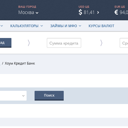
ВАШ ГОРОД
USD ЦБ
EUR ЦБ
Москва
81,41
94,
КАЛЬКУЛЯТОРЫ
ЗАЙМЫ И МФО
КУРСЫ ВАЛЮТ
лад
Ср
и
/
Хоум Кредит Банк
Поиск