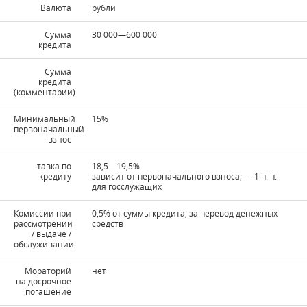
Валюта
рубли
Сумма
30 000—600 000
кредита
Сумма
кредита
(комментарии)
Минимальный
15%
первоначальный
взнос
тавка по
18,5—19,5%
кредиту
зависит от первоначального взноса; — 1 п. п.
для госслужащих
Комиссии при
0,5% от суммы кредита, за перевод денежных
рассмотрении
средств
/ выдаче /
обслуживании
Мораторий
нет
на досрочное
погашение