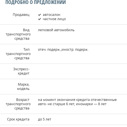
ПОДРОБНО О ПРЕДЛОЖЕНИИ
Продавец
автосалон
частное лицо
Вид
легковой автомобиль
транспортного
средства
Тип
отеч. подерж.,иностр. подерж.
транспортного
средства
Экспресс-
кредит
Марка,
модель
Возраст
на момент окончания кредита отечественные
транспортного
авто- не старше 6 лет, иномарки — 8 лет
средства
Срок кредита
до 5 лет