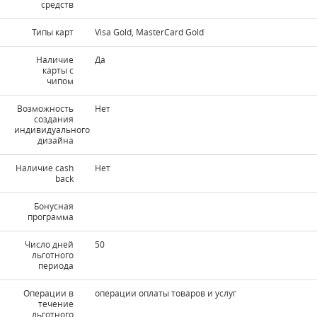
средств
Типы карт
Visa Gold, MasterCard Gold
Наличие
Да
карты с
чипом
Возможность
Нет
создания
индивидуального
дизайна
Наличие cash
Нет
back
Бонусная
программа
Число дней
50
льготного
периода
Операции в
операции оплаты товаров и услуг
течение
льготного