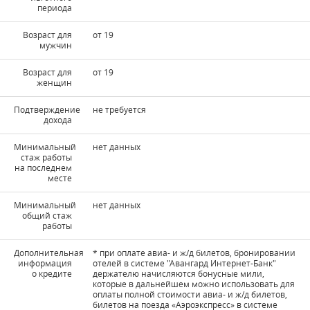
периода
Возраст для
от 19
мужчин
Возраст для
от 19
женщин
Подтверждение
не требуется
дохода
Минимальный
нет данных
стаж работы
на последнем
месте
Минимальный
нет данных
общий стаж
работы
Дополнительная
* при оплате авиа- и ж/д билетов, бронировании
информация
отелей в системе "Авангард Интернет-Банк"
о кредите
держателю начисляются бонусные мили,
которые в дальнейшем можно использовать для
оплаты полной стоимости авиа- и ж/д билетов,
билетов на поезда «Аэроэкспресс» в системе