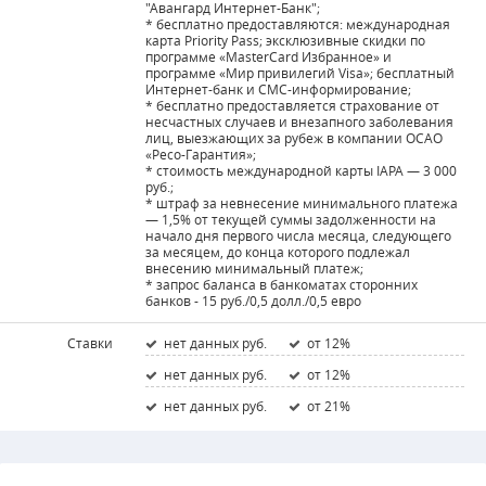
"Авангард Интернет-Банк";
* бесплатно предоставляются: международная
карта Priority Pass; эксклюзивные скидки по
программе «MasterCard Избранное» и
программе «Мир привилегий Visa»; бесплатный
Интернет-банк и СМС-информирование;
* бесплатно предоставляется страхование от
несчастных случаев и внезапного заболевания
лиц, выезжающих за рубеж в компании ОСАО
«Ресо-Гарантия»;
* стоимость международной карты IAPA — 3 000
руб.;
* штраф за невнесение минимального платежа
— 1,5% от текущей суммы задолженности на
начало дня первого числа месяца, следующего
за месяцем, до конца которого подлежал
внесению минимальный платеж;
* запрос баланса в банкоматах сторонних
банков - 15 руб./0,5 долл./0,5 евро
Ставки
нет данных руб.
от 12%
нет данных руб.
от 12%
нет данных руб.
от 21%