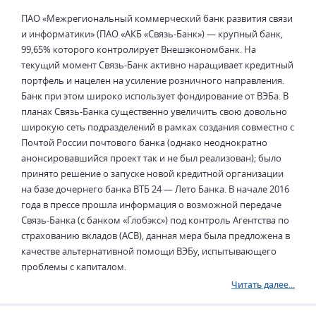
ПАО «Межрегиональный коммерческий банк развития связи
и информатики» (ПАО «АКБ «Связь-Банк») — крупный банк,
99,65% которого контролирует Внешэкономбанк. На
текущий момент Связь-Банк активно наращивает кредитный
портфель и нацелен на усиление розничного направления.
Банк при этом широко использует фондирование от ВЭБа. В
планах Связь-Банка существенно увеличить свою довольно
широкую сеть подразделений в рамках создания совместно с
Почтой России почтового банка (однако неоднократно
анонсировавшийся проект так и не был реализован); было
принято решение о запуске новой кредитной организации
на базе дочернего банка ВТБ 24 — Лето Банка. В начале 2016
года в прессе прошла информация о возможной передаче
Связь-Банка (с банком «Глобэкс») под контроль Агентства по
страхованию вкладов (АСВ), данная мера была предложена в
качестве альтернативной помощи ВЭБу, испытывающего
проблемы с капиталом.
Читать далее...