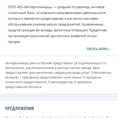
ООО «КБ «Интеркоммерц» — средний по размеру активов
столичный банк, основными направлениями деятельности
которого являются кредитование и расчетно-кассовое
обслуживание коммерческих предприятий, привлечение
средств граждан во вклады, валютные операции. Кредитная
организация располагает достаточно развитой сетью
продаж.
Читать далее...
Интеркоммерц Банк в Москве представлен 28 отделениями и 51
банкоматом, расположенными в разных частях города. Банк
предоставляет для населения следующие виды услуг: 0 банковских
вкладов; 1 программу кредитования наличными; 0 программ
ипотечного кредитования; 0 автокредитов; 0 программ
кредитования бизнеса.
ПРЕДЛОЖЕНИЯ
Вклады
0
⭐
Кредиты
1
⭐
Кредитные кредиты
0
⭐
Ипотека
0
⭐