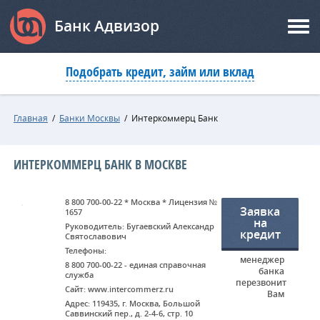
Банк Адвизор
Подобрать кредит, займ или вклад
Главная
/
Банки Москвы
/
Интеркоммерц Банк
ИНТЕРКОММЕРЦ БАНК В МОСКВЕ
8 800 700-00-22 * Москва * Лицензия №
Заявка
1657
на
Руководитель: Бугаевский Александр
кредит
Святославович
Телефоны:
менеджер
8 800 700-00-22 - единая справочная
банка
служба
перезвонит
Сайт: www.intercommerz.ru
Вам
Адрес: 119435, г. Москва, Большой
Саввинский пер., д.
2-4-6
, стр. 10