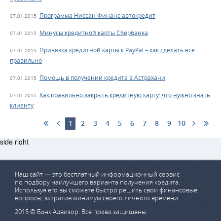
Программа Ниссан Финанс автокредит
07.01.2015
Минусы кредитной карты Сбербанка
07.01.2015
Привязка кредитной карты к PayPal – как сделать все
07.01.2015
правильно
Помощь в получении кредита в Астрахани
07.01.2015
Как правильно закрыть кредитную карту: что нужно знать
07.01.2015
клиенту
1
2
3
4
5
6
7
8
9
10
side right
Наш сайт — это бесплатный информационный сервис
по подбору наилучшего варианта получения кредита.
Используя его вы сможете быстро решить свои финансовые
вопросы, затратив минимум своего личного времени.
2015 © Банк Адвизор. Все права защищены.