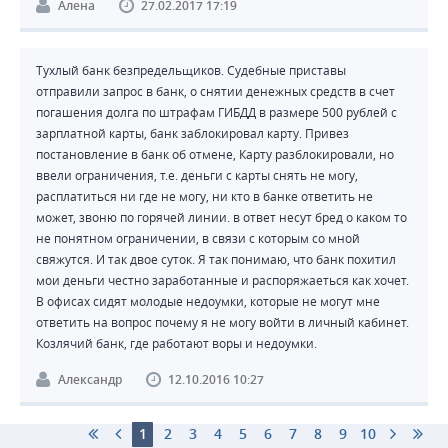
Алена
27.02.2017 17:19
Тухлый банк безпредельщиков. Судебные приставы
отправили запрос в банк, о снятии денежных средств в счет
погашения долга по штрафам ГИБДД в размере 500 рублей с
зарплатной карты, банк заблокировал карту. Привез
постановление в банк об отмене, Карту разблокировали, но
ввели ограничения, т.е. деньги с карты снять не могу,
расплатиться ни где не могу, ни кто в банке ответить не
может, звоню по горячей линии. в ответ несут бред о каком то
не понятном ограничении, в связи с которым со мной
свяжутся. И так двое суток. Я так понимаю, что банк похитил
мои деньги честно заработанные и распоряжаеться как хочет.
В офисах сидят молодые недоумки, которые не могут мне
ответить на вопрос почему я не могу войти в личный кабинет.
Козлячий банк, где работают воры и недоумки.
Александр
12.10.2016 10:27
1
2
3
4
5
6
7
8
9
10