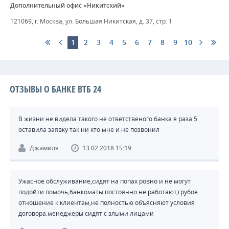
Дополнительный офис «Никитский»
121069, г. Москва, ул. Большая Никитская, д. 37, стр. 1
1
2
3
4
5
6
7
8
9
10
ОТЗЫВЫ О БАНКЕ ВТБ 24
В жизни не видела такого не ответственого банка я раза 5
оставила заявку так ни кто мне и не позвонил
Джамиля
13.02.2018 15:19
Ужасное обслуживание,сидят на попах ровно и не могут
подойти помочь,банкоматы постоянно не работают,грубое
отношение к клиентам,не полностью объясняют условия
договора.менеджеры сидят с злыми лицами