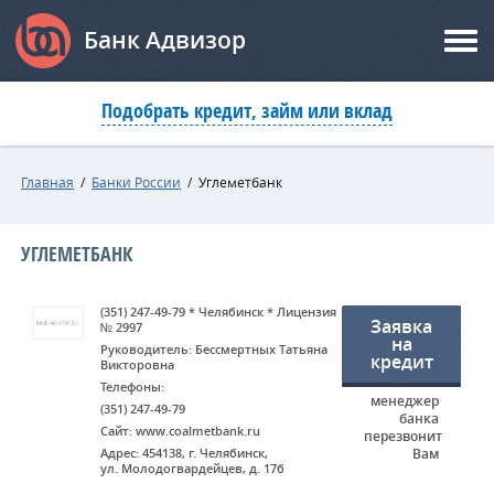
Банк Адвизор
Подобрать кредит, займ или вклад
Главная
/
Банки России
/
Углеметбанк
УГЛЕМЕТБАНК
(351) 247-49-79 * Челябинск * Лицензия
Заявка
№ 2997
на
Руководитель: Бессмертных Татьяна
кредит
Викторовна
Телефоны:
менеджер
(351) 247-49-79
банка
Сайт: www.coalmetbank.ru
перезвонит
Адрес: 454138, г. Челябинск,
Вам
ул. Молодогвардейцев, д. 17б