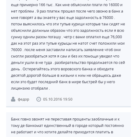
еще примерно 166 тыс . Как мне объяснили плати по 16000 и
нет проблем . 9 раз платеж прошел после чего звоню в банк а
мне говорят а вы знаете у вас еще задолжность в 76000 .
потом выяснилось что эти тупые курици которые там сидят не
объяснили должным образом что это задолжность если я всю
сумму одним разом погашу . четр с вами оплатил еще 76,000
дак на этот раз эти тупые курыцы не натот счет положили мои
76000 . после меня заставили написать заявление чтоб они
смогли разобраться хотя я сам и без их помощи увидел что
деньги ушли в не туда . разбирательство продолжается по сей
день . Остерегайтесь этого воровского банка и обходите
десятой дорогой больше в жизьни к ним не обращюсь даже
если это будет последний банк в мире быстрей бы у него
лицензию отобрали .
федор
05.10.2016 19:50
Банк говно звонят не переставая проценты заоблачные и к
тому де банкомат единственный в городе который постоянно
не работает и что хотите делайте приходится платить в