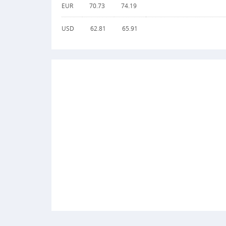
EUR
70.73
74.19
USD
62.81
65.91