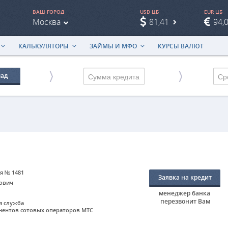
ВАШ ГОРОД
USD ЦБ
EUR ЦБ
Москва
81,41
94,
КАЛЬКУЛЯТОРЫ
ЗАЙМЫ И МФО
КУРСЫ ВАЛЮТ
лад
Ср
ия № 1481
Заявка на кредит
рович
менеджер банка
перезвонит Вам
ая служба
онентов сотовых операторов МТС