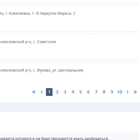
ь, г. Алексеевка, 1- й переулок Маркса, 2
Алексеевский р-н, с. Советское
Алексеевский р-н, с. Жуково, ул. Центральная,
1
2
3
4
5
6
7
8
9
10
редита,которого я не брал,приходится ехать разбираться...