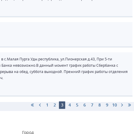
в с.Малая Пурга Удм.республика, ул.Пионерская д.43, При 5-ти
и Банка невозможно.В данный момент график работы Сбербанка с
 перерыва на обед, суббота выходной. Прежний график работы отделения
ч.
1
2
3
4
5
6
7
8
9
10
Город