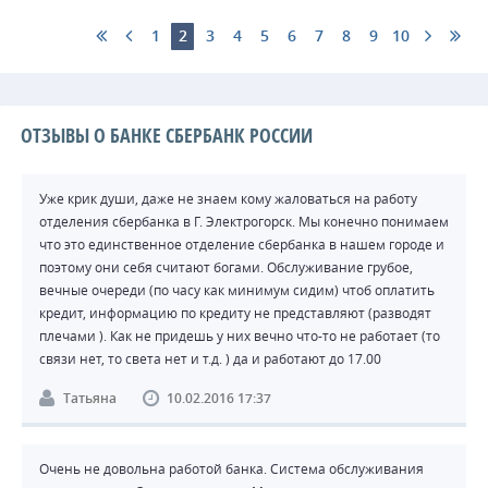
1
2
3
4
5
6
7
8
9
10
ОТЗЫВЫ О БАНКЕ СБЕРБАНК РОССИИ
Уже крик души, даже не знаем кому жаловаться на работу
отделения сбербанка в Г. Электрогорск. Мы конечно понимаем
что это единственное отделение сбербанка в нашем городе и
поэтому они себя считают богами. Обслуживание грубое,
вечные очереди (по часу как минимум сидим) чтоб оплатить
кредит, информацию по кредиту не представляют (разводят
плечами ). Как не придешь у них вечно что-то не работает (то
связи нет, то света нет и т.д. ) да и работают до 17.00
Татьяна
10.02.2016 17:37
Очень не довольна работой банка. Система обслуживания