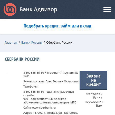
Банк Адвизор
Подобрать кредит, займ или вклад
Главная
/
Банки России
/
Сбербанк России
СБЕРБАНК РОССИИ
8 800 555-55-50 * Москва * Лицензия №
Заявка
1481
на
Руководитель: Греф Герман Оскарович
кредит
Телефоны:
8 800 555-55-50 - единая справочная
менеджер
служба
банка
900 - для бесплатных звонков
перезвонит
абонентов сотовых операторов МТС
Вам
Сайт: www.sberbank.ru
Адрес: 117997, г. Москва, ул. Вавилова,