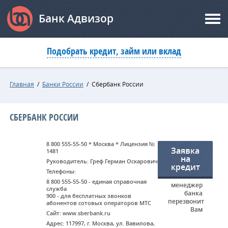
Банк Адвизор
Подобрать кредит, займ или вклад
Главная
/
Банки России
/
Сбербанк России
СБЕРБАНК РОССИИ
8 800 555-55-50 * Москва * Лицензия №
Заявка
1481
на
Руководитель: Греф Герман Оскарович
кредит
Телефоны:
8 800 555-55-50 - единая справочная
менеджер
служба
банка
900 - для бесплатных звонков
перезвонит
абонентов сотовых операторов МТС
Вам
Сайт: www.sberbank.ru
Адрес: 117997, г. Москва, ул. Вавилова,