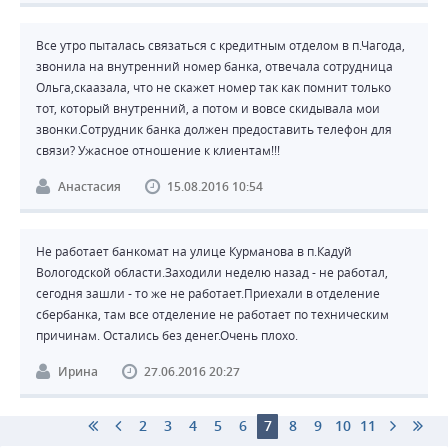
Все утро пыталась связаться с кредитным отделом в п.Чагода,
звонила на внутренний номер банка, отвечала сотрудница
Ольга,скаазала, что не скажет номер так как помнит только
тот, который внутренний, а потом и вовсе скидывала мои
звонки.Сотрудник банка должен предоставить телефон для
связи? Ужасное отношение к клиентам!!!
Анастасия
15.08.2016 10:54
Не работает банкомат на улице Курманова в п.Кадуй
Вологодской области.Заходили неделю назад - не работал,
сегодня зашли - то же не работает.Приехали в отделение
сбербанка, там все отделение не работает по техническим
причинам. Остались без денег.Очень плохо.
Ирина
27.06.2016 20:27
2
3
4
5
6
7
8
9
10
11