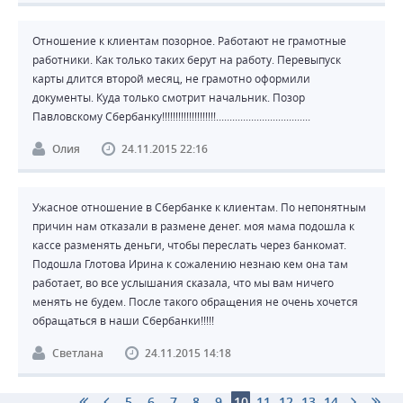
Отношение к клиентам позорное. Работают не грамотные
работники. Как только таких берут на работу. Перевыпуск
карты длится второй месяц, не грамотно оформили
документы. Куда только смотрит начальник. Позор
Павловскому Сбербанку!!!!!!!!!!!!!!!!!!!!...................................
Олия
24.11.2015 22:16
Ужасное отношение в Сбербанке к клиентам. По непонятным
причин нам отказали в размене денег. моя мама подошла к
кассе разменять деньги, чтобы переслать через банкомат.
Подошла Глотова Ирина к сожалению незнаю кем она там
работает, во все услышания сказала, что мы вам ничего
менять не будем. После такого обращения не очень хочется
обращаться в наши Сбербанки!!!!!
Светлана
24.11.2015 14:18
5
6
7
8
9
10
11
12
13
14