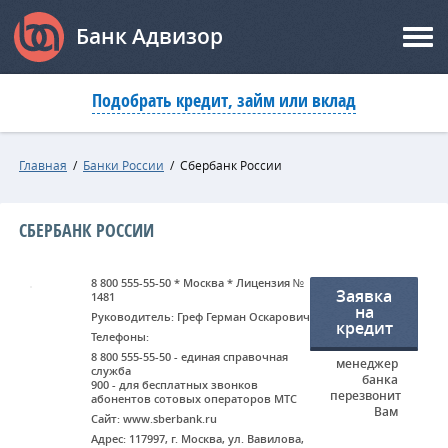
Банк Адвизор
Подобрать кредит, займ или вклад
Главная
/
Банки России
/
Сбербанк России
СБЕРБАНК РОССИИ
8 800 555-55-50 * Москва * Лицензия №
Заявка
1481
на
Руководитель: Греф Герман Оскарович
кредит
Телефоны:
8 800 555-55-50 - единая справочная
менеджер
служба
банка
900 - для бесплатных звонков
перезвонит
абонентов сотовых операторов МТС
Вам
Сайт: www.sberbank.ru
Адрес: 117997, г. Москва, ул. Вавилова,