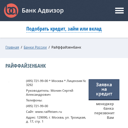
Банк Адвизор
Подобрать кредит, займ или вклад
Главная
/
Банки России
/
Райффайзенбанк
РАЙФФАЙЗЕНБАНК
(495) 721-99-00 * Москва * Лицензия №
Заявка
3292
на
Руководитель: Монин Сергей
кредит
Александрович
Телефоны:
менеджер
(495) 721-99-00
банка
Сайт: www.raiffeisen.ru
перезвонит
Адрес: 129090, г. Москва, ул. Троицкая,
Вам
д. 17, стр. 1