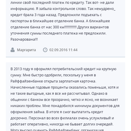
линии свой последний платеж по кредиту. Так вот- не дали
информацию. Я забыла контрольное слово. Так немудрено_
кредит брала 3 года назад. Предложили подъехать с
паспортом в ближайшее отделение банка. А ближайшее
отделение банка от нас 300 км!!!!!!!!!!!!!! Других вариантов
уточнения суммы последнего платежа не предложили.
Разочарована!!!
Маргарита
02.09.2016 11:44
В 2013 году я оформлял потребительский кредит на крупную
сумму. Мне быстро одобрили, поскольку у меня в
Райффайзенбанке открыта зарплатная карточка.
Начисленные годовые проценты оказались поменьше, хотя и
не такие выгодные, как я все же рассчитывал. Однако в
общении с банком все прозрачно, четко и ясно, не возникает
никаких проблем. Мне понадобился минимум документов для
оформления займа. В итоге я смог выплатить кредит
досрочно. Персонал во всех филиалах очень услужливый и
работает оперативно, никогда не бывает долгих очередей.
Могу высоко оценить Райффайзенбанк: организация